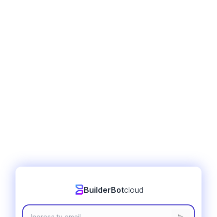
BuilderBot
cloud